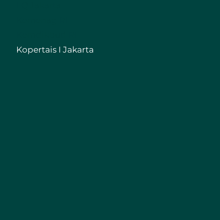
IIQ Jakarta
Kemenag RI
Kemdikbud RI
Kopertais I Jakarta