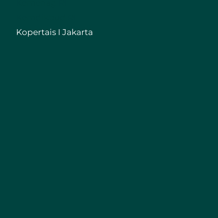
Kemenag RI
Kemdikbud RI
Kopertais I Jakarta