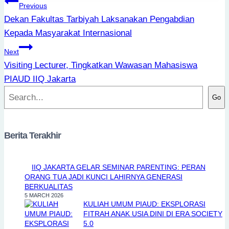
Post
Previous
navigation
Dekan Fakultas Tarbiyah Laksanakan Pengabdian
Kepada Masyarakat Internasional
Next
Visiting Lecturer, Tingkatkan Wawasan Mahasiswa
PIAUD IIQ Jakarta
Search
Go
Berita Terakhir
IIQ JAKARTA GELAR SEMINAR PARENTING: PERAN
ORANG TUA JADI KUNCI LAHIRNYA GENERASI
BERKUALITAS
5 MARCH 2026
KULIAH UMUM PIAUD: EKSPLORASI
FITRAH ANAK USIA DINI DI ERA SOCIETY
5.0