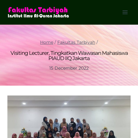
Skip
to
content
Home
/
Fakultas Tarbiyah
/
Visiting Lecturer, Tingkatkan Wawasan Mahasiswa
PIAUD IIQ Jakarta
15 December 2022