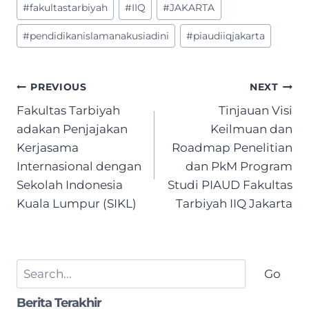
Post
#
fakultastarbiyah
#
IIQ
#
JAKARTA
Tags:
#
pendidikanislamanakusiadini
#
piaudiiqjakarta
Post
PREVIOUS
NEXT
navigation
Fakultas Tarbiyah
Tinjauan Visi
adakan Penjajakan
Keilmuan dan
Kerjasama
Roadmap Penelitian
Internasional dengan
dan PkM Program
Sekolah Indonesia
Studi PIAUD Fakultas
Kuala Lumpur (SIKL)
Tarbiyah IIQ Jakarta
Search
Go
Berita Terakhir