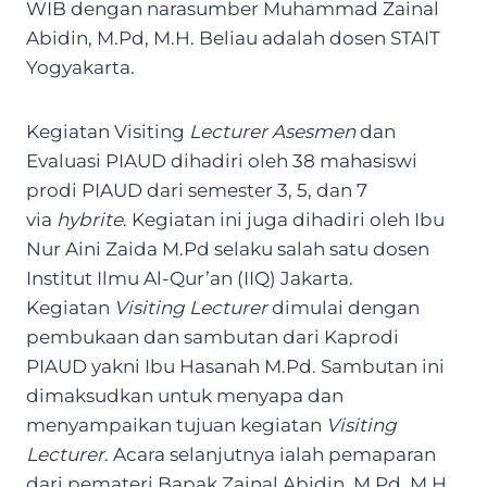
WIB dengan narasumber Muhammad Zainal
Abidin, M.Pd, M.H. Beliau adalah dosen STAIT
Yogyakarta.
Kegiatan Visiting
Lecturer Asesmen
dan
Evaluasi PIAUD dihadiri oleh 38 mahasiswi
prodi PIAUD dari semester 3, 5, dan 7
via
hybrite
. Kegiatan ini juga dihadiri oleh Ibu
Nur Aini Zaida M.Pd selaku salah satu dosen
Institut Ilmu Al-Qur’an (IIQ) Jakarta.
Kegiatan
Visiting Lecturer
dimulai dengan
pembukaan dan sambutan dari Kaprodi
PIAUD yakni Ibu Hasanah M.Pd. Sambutan ini
dimaksudkan untuk menyapa dan
menyampaikan tujuan kegiatan
Visiting
Lecturer
. Acara selanjutnya ialah pemaparan
dari pemateri Bapak Zainal Abidin, M.Pd, M.H