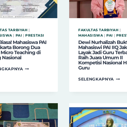
TAS TARBIYAH
|
FAKULTAS TARBIYAH
|
SISWA
|
PAI
|
PRESTASI
MAHASISWA
|
PAI
|
PRES
Biasa! Mahasiswa PAI
Dewi Nurhalizah Buk
akarta Borong Dua
Mahasiswi PAI IIQ Jak
 Micro Teaching di
Layak Jadi Guru Terba
 Nasional
Raih Juara Umum II
Kompetisi Nasional H
Guru
LUAR
NGKAPNYA
BIASA!
DEWI
SELENGKAPNYA
MAHASISWA
NURH
PAI
BUKT
IIQ
MAHA
JAKARTA
PAI
BORONG
IIQ
DUA
JAKA
JUARA
LAYA
MICRO
JADI