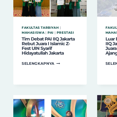
FAKULTAS TARBIYAH
|
FAKUL
MAHASISWA
|
PAI
|
PRESTASI
MAHA
Tim Debat PAI IIQ Jakarta
Luar 
Rebut Juara I Islamic Z-
IIQ J
Fest UIN Syarif
Juara
Hidayatullah Jakarta
Ajang
TIM
SELENGKAPNYA
SELE
DEBAT
PAI
IIQ
JAKARTA
REBUT
JUARA
I
ISLAMIC
Z-