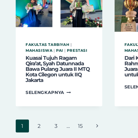
FEST
UIN
SYARIF
HIDAYATULLAH
JAKARTA
FAKULTAS TARBIYAH
|
FAKUL
MAHASISWA
|
PAI
|
PRESTASI
MAHA
Kuasai Tujuh Ragam
Dari 
Qira’at, Syah Datunnada
Rahm
Bawa Pulang Juara II MTQ
Juara
Kota Cilegon untuk IIQ
untuk
Jakarta
SELE
KUASAI
SELENGKAPNYA
TUJUH
RAGAM
QIRA’AT,
SYAH
Page
DATUNNADA
Next
1
2
3
…
15
BAWA
navigation
PULANG
Page