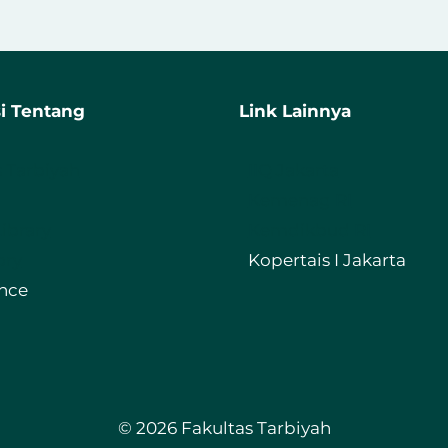
PROV
MKQ
DKI
MTQ
JAKA
KE-
RAIH
18
TERB
UNTUK
i Tentang
Link Lainnya
II
IIQ
TILA
JAKARTA
QIRA
s Tarbiyah
IIQ Jakarta
SAB’
Kemenag RI
Library
Kemdikbud RI
ory
Kopertais I Jakarta
nce
© 2026 Fakultas Tarbiyah