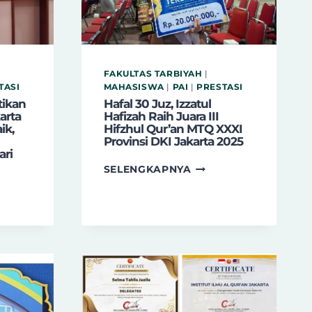
FAKULTAS TARBIYAH
|
TASI
MAHASISWA
|
PAI
|
PRESTASI
tikan
Hafal 30 Juz, Izzatul
arta
Hafizah Raih Juara III
ik,
Hifzhul Qur’an MTQ XXXI
Provinsi DKI Jakarta 2025
ari
HAFAL
SELENGKAPNYA
30
JUZ,
ALIZAH
IZZATUL
IKAN
HAFIZAH
SISWI
RAIH
JUARA
III
RTA
HIFZHUL
K
QUR’AN