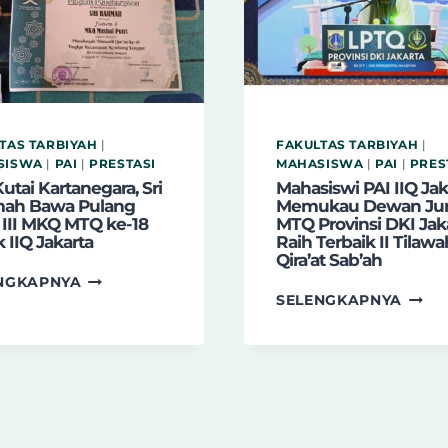
TEACHING
GURU
DI
TERBA
AJANG
RAIH
NASIONAL
JUAR
UMU
II
KOMP
TAS TARBIYAH
|
FAKULTAS TARBIYAH
|
NASI
SISWA
|
PAI
|
PRESTASI
MAHASISWA
|
PAI
|
PRES
HARI
Kutai Kartanegara, Sri
Mahasiswi PAI IIQ Jak
ah Bawa Pulang
Memukau Dewan Jur
GURU
 III MKQ MTQ ke-18
MTQ Provinsi DKI Jaka
 IIQ Jakarta
Raih Terbaik II Tilawa
Qira’at Sab’ah
DARI
NGKAPNYA
MAHA
KUTAI
SELENGKAPNYA
PAI
KARTANEGARA,
IIQ
SRI
JAKA
RAHMAH
MEM
BAWA
DEW
PULANG
JURI
JUARA
MTQ
III