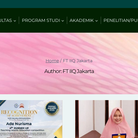
ULTAS
PROGRAM STUDI
AKADEMIK
PENELITIAN/PU
Home
/
FT IIQ Jakarta
Author: FT IIQ Jakarta