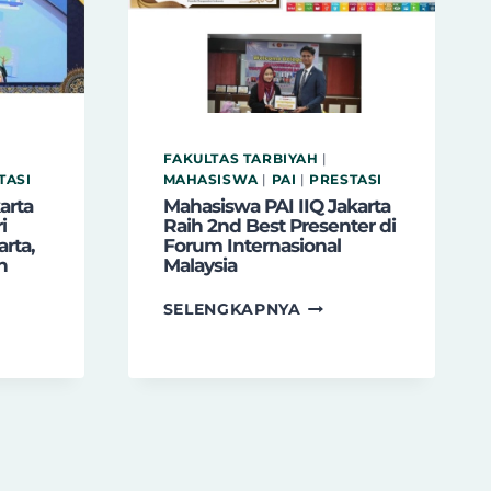
MTQ
XXXI
IK,
PROVINSI
DKI
A
JAKARTA
M
2025
ETISI
FAKULTAS TARBIYAH
|
ONAL
TASI
MAHASISWA
|
PAI
|
PRESTASI
arta
Mahasiswa PAI IIQ Jakarta
i
Raih 2nd Best Presenter di
rta,
Forum Internasional
h
Malaysia
MAHASISWA
SELENGKAPNYA
SISWI
PAI
IIQ
JAKARTA
RTA
RAIH
UKAU
2ND
AN
BEST
PRESENTER
DI