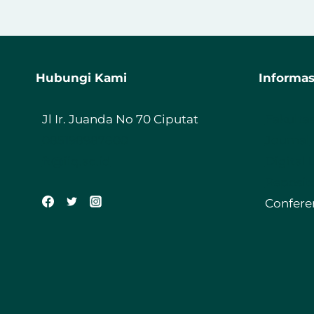
JUARA
II
MTQ
KOTA
CILEGON
Hubungi Kami
Informas
UNTUK
IIQ
JAKARTA
Jl Ir. Juanda No 70 Ciputat
Fakulta
085198987800
Journal
ft@iiq.ac.id
Digital 
Reposit
Confere