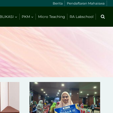
Berita
Pendaftaran Mahaiswa
BLIKASI
PKM
Micro Teaching
RA Labschool