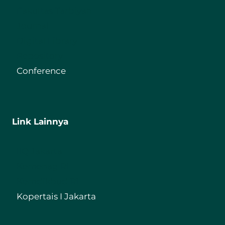
Fakultas Tarbiyah
Journal
Digital Library
Repository
Conference
Link Lainnya
IIQ Jakarta
Kemenag RI
Kemdikbud RI
Kopertais I Jakarta