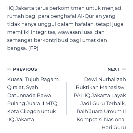
IIQ Jakarta terus berkomitmen untuk menjadi
rumah bagi para penghafal Al-Qur’an yang
tidak hanya unggul dalam hafalan, tetapi juga
memiliki integritas, wawasan luas, dan
semangat berkontribusi bagi umat dan
bangsa. (FP)
Post
PREVIOUS
NEXT
navigation
Kuasai Tujuh Ragam
Dewi Nurhalizah
Qira’at, Syah
Buktikan Mahasiswi
Datunnada Bawa
PAI IIQ Jakarta Layak
Pulang Juara II MTQ
Jadi Guru Terbaik,
Kota Cilegon untuk
Raih Juara Umum II
IIQ Jakarta
Kompetisi Nasional
Hari Guru