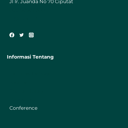
Jl Ir. Juanda No 70 Ciputat
085198987800
ft@iiq.ac.id
Informasi Tentang
Fakultas Tarbiyah
Journal
Digital Library
Repository
Conference