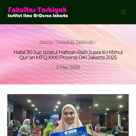
Skip
to
content
Home
/
Fakultas Tarbiyah
/
Hafal 30 Juz, Izzatul Hafizah Raih Juara III Hifzhul
Qur’an MTQ XXXI Provinsi DKI Jakarta 2025
3 May 2026