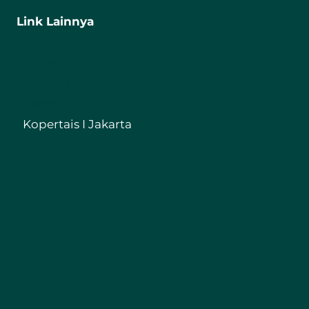
Link Lainnya
IIQ Jakarta
Kemenag RI
Kemdikbud RI
Kopertais I Jakarta