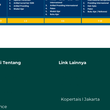
i Tentang
Link Lainnya
s Tarbiyah
IIQ Jakarta
Kemenag RI
Library
Kemdikbud RI
ory
Kopertais I Jakarta
nce