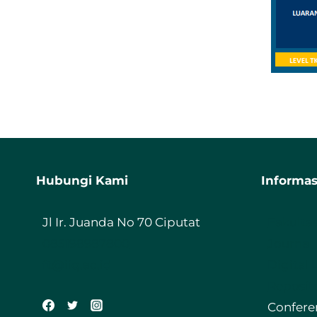
Hubungi Kami
Informas
Jl Ir. Juanda No 70 Ciputat
Fakulta
085198987800
Journal
ft@iiq.ac.id
Digital 
Reposit
Confere