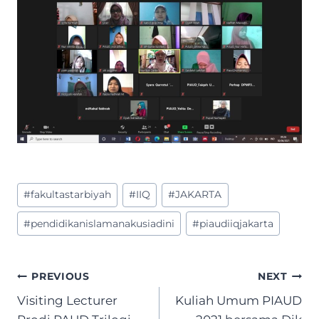
Post
#
fakultastarbiyah
#
IIQ
#
JAKARTA
Tags:
#
pendidikanislamanakusiadini
#
piaudiiqjakarta
Post
PREVIOUS
NEXT
navigation
Visiting Lecturer
Kuliah Umum PIAUD