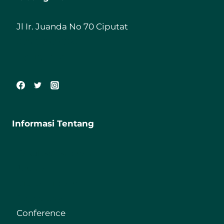
Jl Ir. Juanda No 70 Ciputat
085198987800
ft@iiq.ac.id
Informasi Tentang
Fakultas Tarbiyah
Journal
Digital Library
Repository
Conference