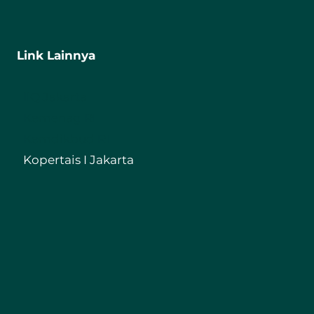
Link Lainnya
IIQ Jakarta
Kemenag RI
Kemdikbud RI
Kopertais I Jakarta