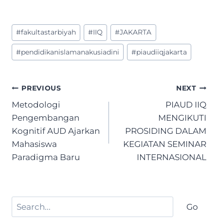
Post
#
fakultastarbiyah
#
IIQ
#
JAKARTA
Tags:
#
pendidikanislamanakusiadini
#
piaudiiqjakarta
Post
PREVIOUS
NEXT
navigation
Metodologi
PIAUD IIQ
Pengembangan
MENGIKUTI
Kognitif AUD Ajarkan
PROSIDING DALAM
Mahasiswa
KEGIATAN SEMINAR
Paradigma Baru
INTERNASIONAL
Search
Go