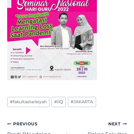
Post
#
fakultastarbiyah
#
IIQ
#
JAKARTA
Tags:
Post
PREVIOUS
NEXT
navigation