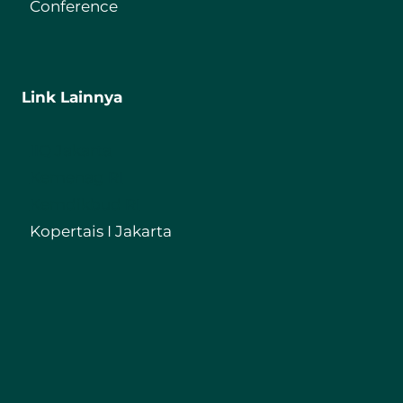
Conference
Link Lainnya
IIQ Jakarta
Kemenag RI
Kemdikbud RI
Kopertais I Jakarta