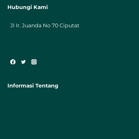
Hubungi Kami
Jl Ir. Juanda No 70 Ciputat
085198987800
ft@iiq.ac.id
Informasi Tentang
Fakultas Tarbiyah
Journal
Digital Library
Repository