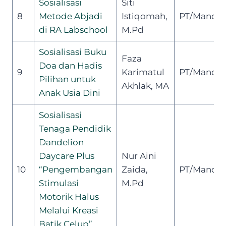
Sosialisasi
Siti
8
Metode Abjadi
Istiqomah,
PT/Mandiri
di RA Labschool
M.Pd
Sosialisasi Buku
Faza
Doa dan Hadis
9
Karimatul
PT/Mandiri
Pilihan untuk
Akhlak, MA
Anak Usia Dini
Sosialisasi
Tenaga Pendidik
Dandelion
Daycare Plus
Nur Aini
10
“Pengembangan
Zaida,
PT/Mandiri
Stimulasi
M.Pd
Motorik Halus
Melalui Kreasi
Batik
Celup”