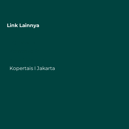
Link Lainnya
IIQ Jakarta
Kemenag RI
Kemdikbud RI
Kopertais I Jakarta