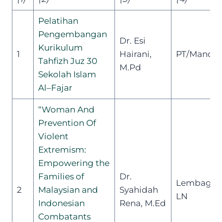
Pelatihan
Pengembangan
Dr. Esi
Kurikulum
1
Hairani,
PT/Mandiri
Tahfizh Juz 30
M.Pd
Sekolah
Islam
Al
–
Fajar
“Woman And
Prevention Of
Violent
Extremism:
Empowering
the
Families of
Dr.
Lembaga
2
Malaysian and
Syahidah
LN
Indonesian
Rena, M.Ed
Combatants