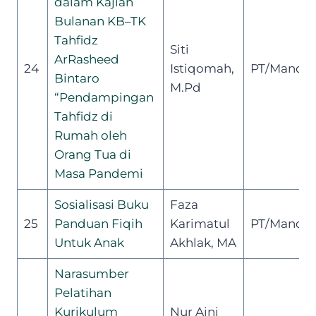
dalam Kajian
Bulanan KB
–
TK
Tahfidz
Siti
Ar
Rasheed
24
Istiqomah,
PT/Mandiri
Bintaro
M.Pd
“Pendampingan
Tahfidz di
Rumah oleh
Orang
Tua di
Masa Pandemi
Sosialisasi Buku
Faza
25
Panduan Fiqih
Karimatul
PT/Mandiri
Untuk Anak
Akhlak, MA
Narasumber
Pelatihan
Kurikulum
Nur Aini