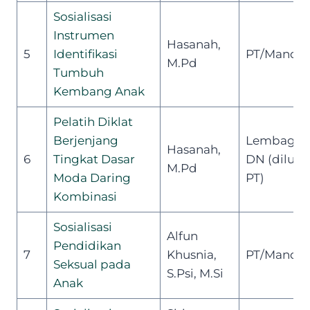
Sosialisasi
Instrumen
Hasanah,
5
Identifikasi
PT/Mandiri
M.Pd
Tumbuh
Kembang Anak
Pelatih Diklat
Berjenjang
Lembaga
Hasanah,
6
Tingkat Dasar
DN (diluar
M.Pd
Moda Daring
PT)
Kombinasi
Sosialisasi
Alfun
Pendidikan
7
Khusnia,
PT/Mandiri
Seksual pada
S.Psi, M.Si
Anak