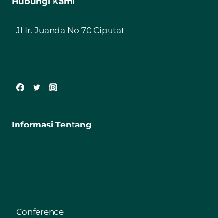
Hubungi Kami
Jl Ir. Juanda No 70 Ciputat
085198987800
ft@iiq.ac.id
Informasi Tentang
Fakultas Tarbiyah
Journal
Digital Library
Repository
Conference