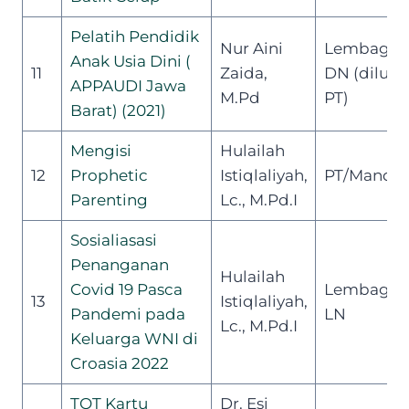
Pelatih Pendidik
Nur Aini
Lembaga
Anak Usia Dini (
11
Zaida,
DN (diluar
APPAUDI Jawa
M.Pd
PT)
Barat) (2021)
Mengisi
Hulailah
12
Prophetic
Istiqlaliyah,
PT/Mandiri
Parenting
Lc., M.Pd.I
Sosialiasasi
Penanganan
Hulailah
Covid 19 Pasca
Lembaga
13
Istiqlaliyah,
Pandemi pada
LN
Lc., M.Pd.I
Keluarga WNI di
Croasia 2022
TOT Kartu
Dr. Esi