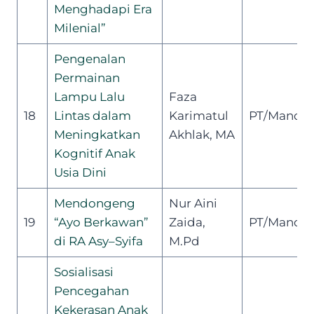
Menghadapi Era
Milenial”
Pengenalan
Permainan
Lampu Lalu
Faza
18
Lintas dalam
Karimatul
PT/Mandiri
Meningkatkan
Akhlak, MA
Kognitif Anak
Usia Dini
Mendongeng
Nur Aini
19
“Ayo Berkawan”
Zaida,
PT/Mandiri
di RA Asy
–
Syifa
M.Pd
Sosialisasi
Pencegahan
Kekerasan Anak