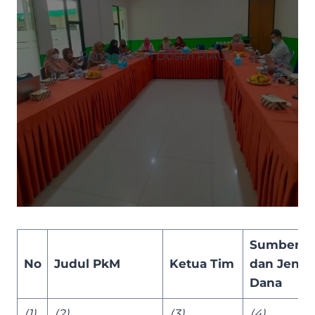
Pengabdian Dosen PIAUD
Sumber
No
Judul PkM
Ketua Tim
dan Jenis
Dana
(1)
(2)
(3)
(4)