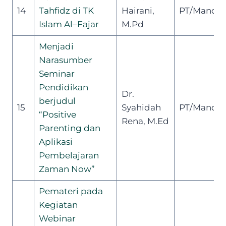
14
Tahfidz di TK
Hairani,
PT/Mandiri
Islam Al
–
Fajar
M.Pd
Menjadi
Narasumber
Seminar
Pendidikan
Dr.
berjudul
15
Syahidah
PT/Mandiri
“Positive
Rena, M.Ed
Parenting dan
Aplikasi
Pembelajaran
Zaman Now”
Pemateri
pada
Kegiatan
Webinar