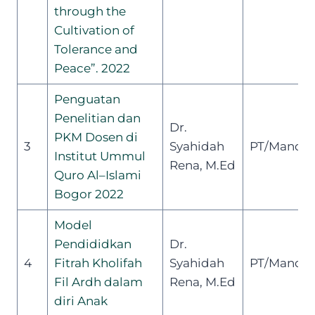
through
the
Cultivation of
Tolerance and
Peace”. 2022
Penguatan
Penelitian dan
Dr.
PKM Dosen di
3
Syahidah
PT/Mandiri
Institut Ummul
Rena, M.Ed
Quro
Al
–
Islami
Bogor 2022
Model
Pendididkan
Dr.
4
Fitrah Kholifah
Syahidah
PT/Mandiri
Fil Ardh dalam
Rena, M.Ed
diri Anak