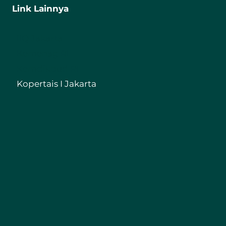
Link Lainnya
IIQ Jakarta
Kemenag RI
Kemdikbud RI
Kopertais I Jakarta