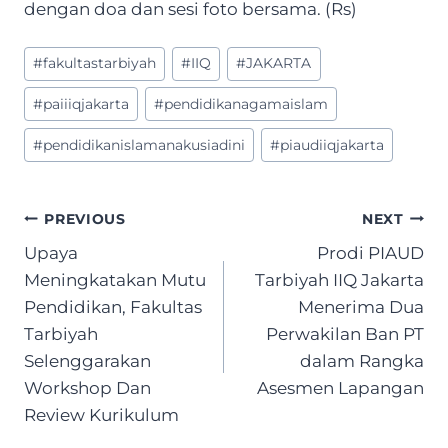
dengan doa dan sesi foto bersama. (Rs)
Post
#
fakultastarbiyah
#
IIQ
#
JAKARTA
Tags:
#
paiiiqjakarta
#
pendidikanagamaislam
#
pendidikanislamanakusiadini
#
piaudiiqjakarta
Post
PREVIOUS
NEXT
navigation
Upaya
Prodi PIAUD
Meningkatakan Mutu
Tarbiyah IIQ Jakarta
Pendidikan, Fakultas
Menerima Dua
Tarbiyah
Perwakilan Ban PT
Selenggarakan
dalam Rangka
Workshop Dan
Asesmen Lapangan
Review Kurikulum