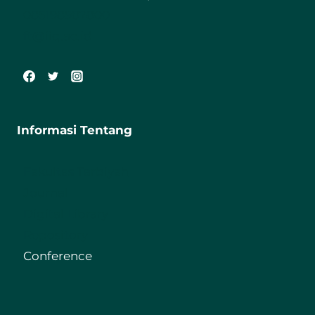
085198987800
ft@iiq.ac.id
Informasi Tentang
Fakultas Tarbiyah
Journal
Digital Library
Repository
Conference