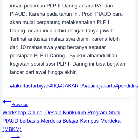
irisan pedoman PLP II Daring antara PAI dan
PIAUD. Karena pada tahun ini, Prodi PIAUD baru
akan mulai bergabung melaksanakan PLP II
Daring. Acara ini diakhiri dengan tanya jawab.
Terlihat antusias mahasiswa disini, karena lebih
dari 10 mahasiswa yang bertanya seputar
persiapan PLP II Daring. Syukur alhamdulillah,
kegiatan sosialisasi PLP II Daring ini bisa berjalan
lancar dari awal hingga akhir.
Post
#
fakultastarbiyah
#
IIQ
#
JAKARTA
#
paiiiqjakarta
#
pendidi
Tags:
Post
Previous
navigation
Workshop Online, Desain Kurikulum Program Studi
PIAUD berbasis Merdeka Belajar Kampus Merdeka
(MBKM)