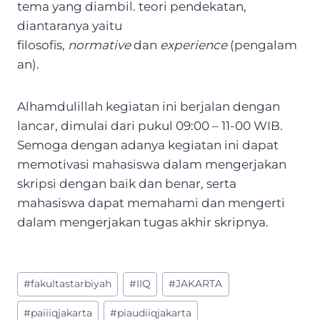
tema yang diambil. teori pendekatan,
diantaranya yaitu
filosofis,
normative
dan
experience
(pengalam
an).
Alhamdulillah kegiatan ini berjalan dengan
lancar, dimulai dari pukul 09:00 – 11-00 WIB.
Semoga dengan adanya kegiatan ini dapat
memotivasi mahasiswa dalam mengerjakan
skripsi dengan baik dan benar, serta
mahasiswa dapat memahami dan mengerti
dalam mengerjakan tugas akhir skripnya.
Post
#
fakultastarbiyah
#
IIQ
#
JAKARTA
Tags:
#
paiiiqjakarta
#
piaudiiqjakarta