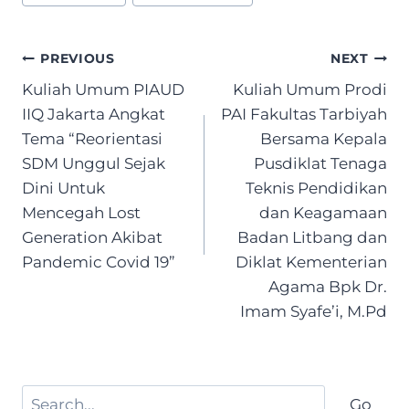
Post
PREVIOUS
NEXT
navigation
Kuliah Umum PIAUD
Kuliah Umum Prodi
IIQ Jakarta Angkat
PAI Fakultas Tarbiyah
Tema “Reorientasi
Bersama Kepala
SDM Unggul Sejak
Pusdiklat Tenaga
Dini Untuk
Teknis Pendidikan
Mencegah Lost
dan Keagamaan
Generation Akibat
Badan Litbang dan
Pandemic Covid 19”
Diklat Kementerian
Agama Bpk Dr.
Imam Syafe’i, M.Pd
Search
Go