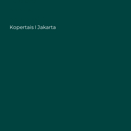
IIQ Jakarta
Kemenag RI
Kemdikbud RI
Kopertais I Jakarta