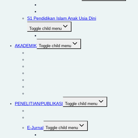
Visi dan Tujuan Prodi PAI
Sejarah Prodi PAI IIQ Jakarta
S1 Pendidikan Islam Anak Usia Dini
Toggle child menu
Visi Keilmuan dan Tujuan PIAUD
AKADEMIK
Toggle child menu
Tracer Study
Kegiatan Akademik/PLP/KL
Fasilitas
Lab Micro Teaching
Kalender Akademik
Jadwal Mengajar
Panduan SIAKAD
PENELITIAN/PUBLIKASI
Toggle child menu
Penelitian/Publikasi Dosen
Penelitian/Publikasi Mahasiswa
E-Jurnal
Toggle child menu
Qiro’ah