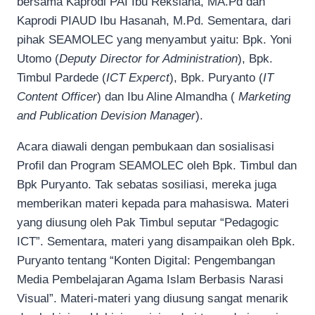
bersama Kaprodi PAI Ibu Reksiana, MA.Pd dan
Kaprodi PIAUD Ibu Hasanah, M.Pd. Sementara, dari
pihak SEAMOLEC yang menyambut yaitu: Bpk. Yoni
Utomo (
Deputy Director for Administration
), Bpk.
Timbul Pardede (
ICT
Experct
), Bpk. Puryanto (
IT
Content Officer
) dan Ibu Aline Almandha (
Marketing
and Publication Devision Manager
).
Acara diawali dengan pembukaan dan sosialisasi
Profil dan Program SEAMOLEC oleh Bpk. Timbul dan
Bpk Puryanto. Tak sebatas sosiliasi, mereka juga
memberikan materi kepada para mahasiswa. Materi
yang diusung oleh Pak Timbul seputar “Pedagogic
ICT”. Sementara, materi yang disampaikan oleh Bpk.
Puryanto tentang “Konten Digital: Pengembangan
Media Pembelajaran Agama Islam Berbasis Narasi
Visual”. Materi-materi yang diusung sangat menarik