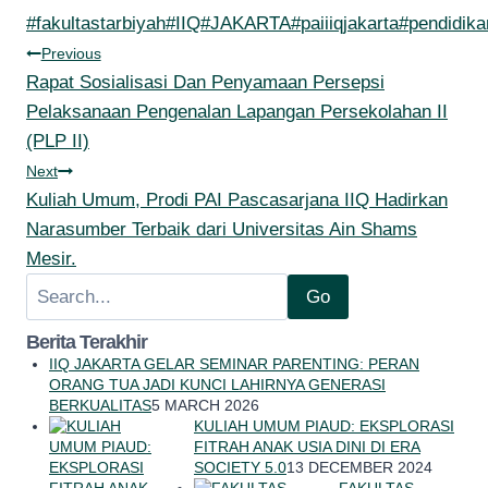
Post
#
fakultastarbiyah
#
IIQ
#
JAKARTA
#
paiiiqjakarta
#
pendidik
Post
Tags:
Previous
navigation
Rapat Sosialisasi Dan Penyamaan Persepsi
Pelaksanaan Pengenalan Lapangan Persekolahan II
(PLP II)
Next
Kuliah Umum, Prodi PAI Pascasarjana IIQ Hadirkan
Narasumber Terbaik dari Universitas Ain Shams
Mesir.
Search
Go
Berita Terakhir
IIQ JAKARTA GELAR SEMINAR PARENTING: PERAN
ORANG TUA JADI KUNCI LAHIRNYA GENERASI
BERKUALITAS
5 MARCH 2026
KULIAH UMUM PIAUD: EKSPLORASI
FITRAH ANAK USIA DINI DI ERA
SOCIETY 5.0
13 DECEMBER 2024