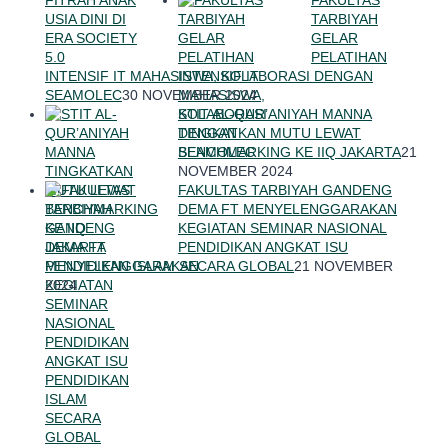
FAKULTAS
TARBIYAH
GELAR
PELATIHAN
INTENSIF IT MAHASISWA, KOLABORASI DENGAN
SEAMOLEC
30 NOVEMBER 2024
STIT AL-QUR’ANIYAH MANNA
TINGKATKAN MUTU LEWAT
BENCHMARKING KE IIQ JAKARTA
21
NOVEMBER 2024
FAKULTAS TARBIYAH GANDENG
DEMA FT MENYELENGGARAKAN
KEGIATAN SEMINAR NASIONAL
PENDIDIKAN ANGKAT ISU
PENDIDIKAN ISLAM SECARA GLOBAL
21 NOVEMBER
2024