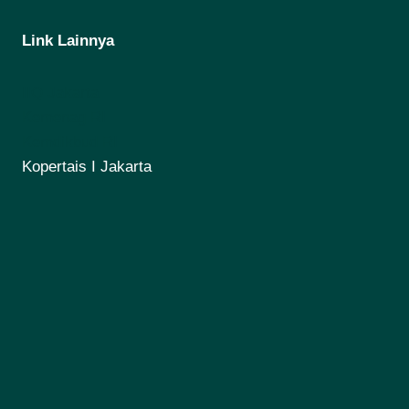
Link Lainnya
IIQ Jakarta
Kemenag RI
Kemdikbud RI
Kopertais I Jakarta