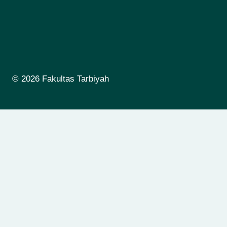
© 2026 Fakultas Tarbiyah
TENTANG FAKULTAS
Toggle
child
Visi dan Misi Fakultas Tarbiyah
menu
Profil Fakultas
Rencana Operasional Fakultas Tarbiyah
Rencana Strategis Fakultas Tarbiyah
PROGRAM STUDI
Toggle
child
S1 Pendidikan Agama Islam
Toggle
menu
child