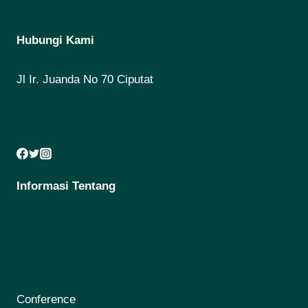
Hubungi Kami
Jl Ir. Juanda No 70 Ciputat
085198987800
ft@iiq.ac.id
Informasi Tentang
Fakultas Tarbiyah
Journal
Digital Library
Repository
Conference