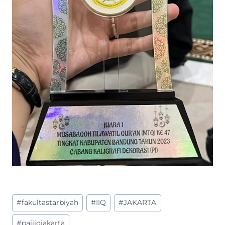
Post
#
fakultastarbiyah
#
IIQ
#
JAKARTA
Tags:
#
paiiiqjakarta