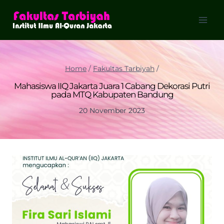
Skip
to
content
Home
/
Fakultas Tarbiyah
/
Mahasiswa IIQ Jakarta Juara 1 Cabang Dekorasi Putri
pada MTQ Kabupaten Bandung
20 November 2023