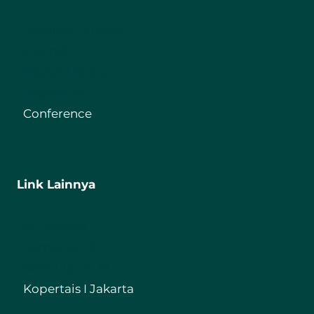
Fakultas Tarbiyah
Journal
Digital Library
Repository
Conference
Link Lainnya
IIQ Jakarta
Kemenag RI
Kemdikbud RI
Kopertais I Jakarta