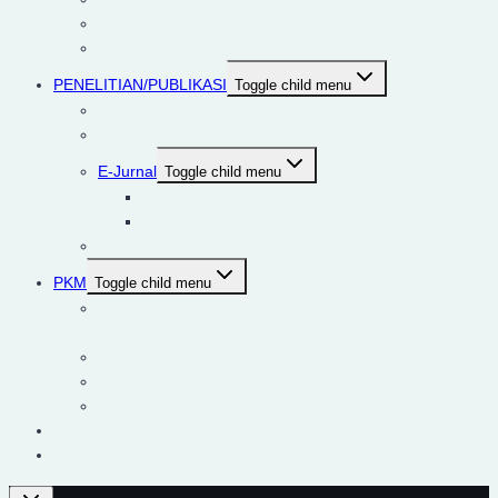
Jadwal Mengajar
Panduan SIAKAD
PENELITIAN/PUBLIKASI
Toggle child menu
Penelitian/Publikasi Dosen
Penelitian/Publikasi Mahasiswa
E-Jurnal
Toggle child menu
Qiro’ah
Ash-Shobiy
Repository
PKM
Toggle child menu
Download road map penelitian dan PkM IIQ Prodi PAI
dan PIAUD
PKM/Publikasi Dosen
Pedoman Kerjasama
PKM/Publikasi Mahasiswa
Micro Teaching
RA Labschool