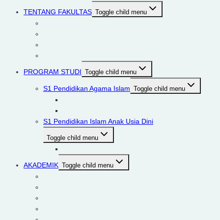
TENTANG FAKULTAS
Toggle child menu
Visi dan Misi Fakultas Tarbiyah
Profil Fakultas
Rencana Operasional Fakultas Tarbiyah
Rencana Strategis Fakultas Tarbiyah
PROGRAM STUDI
Toggle child menu
S1 Pendidikan Agama Islam
Toggle child menu
Visi dan Tujuan Prodi PAI
Sejarah Prodi PAI IIQ Jakarta
S1 Pendidikan Islam Anak Usia Dini
Toggle child menu
Visi Keilmuan dan Tujuan PIAUD
AKADEMIK
Toggle child menu
Tracer Study
Kegiatan Akademik/PLP/KL
Fasilitas
Lab Micro Teaching
Kalender Akademik