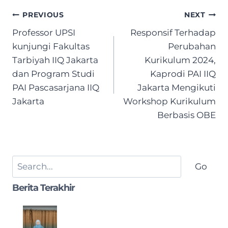
Post
PREVIOUS
NEXT
navigation
Professor UPSI
Responsif Terhadap
kunjungi Fakultas
Perubahan
Tarbiyah IIQ Jakarta
Kurikulum 2024,
dan Program Studi
Kaprodi PAI IIQ
PAI Pascasarjana IIQ
Jakarta Mengikuti
Jakarta
Workshop Kurikulum
Berbasis OBE
Search
Go
Berita Terakhir