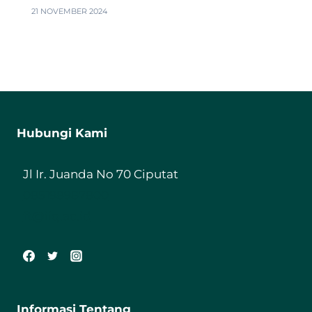
21 NOVEMBER 2024
Hubungi Kami
Jl Ir. Juanda No 70 Ciputat
085198987800
ft@iiq.ac.id
Informasi Tentang