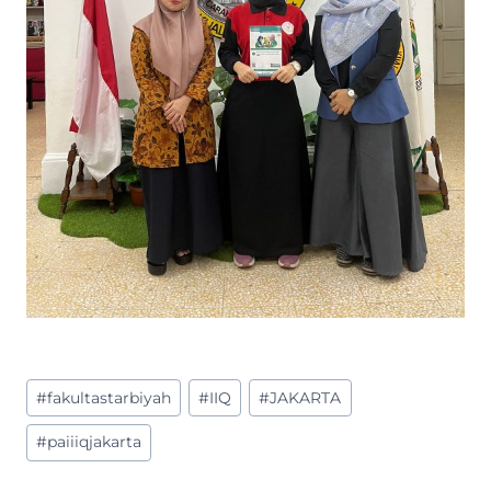
Post
#
fakultastarbiyah
#
IIQ
#
JAKARTA
Tags:
#
paiiiqjakarta