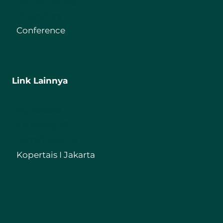
Digital Library
Repository
Conference
Link Lainnya
IIQ Jakarta
Kemenag RI
Kemdikbud RI
Kopertais I Jakarta