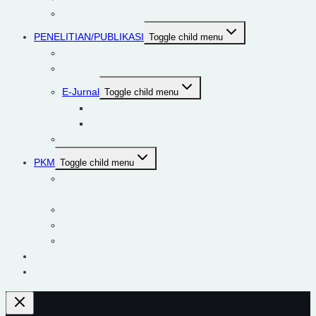
Panduan SIAKAD
PENELITIAN/PUBLIKASI
Toggle child menu
Penelitian/Publikasi Dosen
Penelitian/Publikasi Mahasiswa
E-Jurnal
Toggle child menu
Qiro’ah
Ash-Shobiy
Repository
PKM
Toggle child menu
Download road map penelitian dan PkM IIQ Prodi PAI
dan PIAUD
PKM/Publikasi Dosen
Pedoman Kerjasama
PKM/Publikasi Mahasiswa
Micro Teaching
RA Labschool