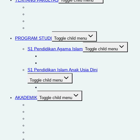
TENTANG FAKULTAS
Toggle child menu
Visi dan Misi Fakultas Tarbiyah
Profil Fakultas
Rencana Operasional Fakultas Tarbiyah
Rencana Strategis Fakultas Tarbiyah
PROGRAM STUDI
Toggle child menu
S1 Pendidikan Agama Islam
Toggle child menu
Visi dan Tujuan Prodi PAI
Sejarah Prodi PAI IIQ Jakarta
S1 Pendidikan Islam Anak Usia Dini
Toggle child menu
Visi Keilmuan dan Tujuan PIAUD
AKADEMIK
Toggle child menu
Tracer Study
Kegiatan Akademik/PLP/KL
Fasilitas
Lab Micro Teaching
Kalender Akademik
Jadwal Mengajar