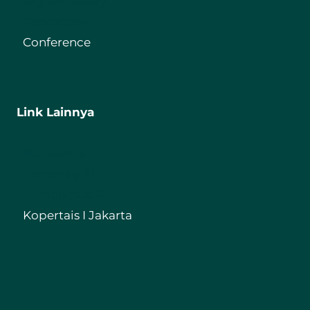
Digital Library
Repository
Conference
Link Lainnya
IIQ Jakarta
Kemenag RI
Kemdikbud RI
Kopertais I Jakarta