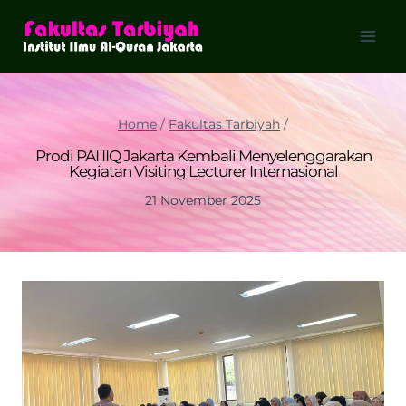
Skip
to
content
Home
/
Fakultas Tarbiyah
/
Prodi PAI IIQ Jakarta Kembali Menyelenggarakan
Kegiatan Visiting Lecturer Internasional
21 November 2025