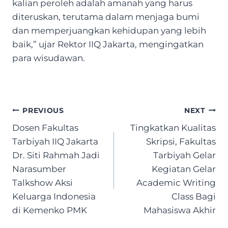
kalian peroleh adalah amanah yang harus
diteruskan, terutama dalam menjaga bumi
dan memperjuangkan kehidupan yang lebih
baik,” ujar Rektor IIQ Jakarta, mengingatkan
para wisudawan.
Post
PREVIOUS
NEXT
navigation
Dosen Fakultas
Tingkatkan Kualitas
Tarbiyah IIQ Jakarta
Skripsi, Fakultas
Dr. Siti Rahmah Jadi
Tarbiyah Gelar
Narasumber
Kegiatan Gelar
Talkshow Aksi
Academic Writing
Keluarga Indonesia
Class Bagi
di Kemenko PMK
Mahasiswa Akhir