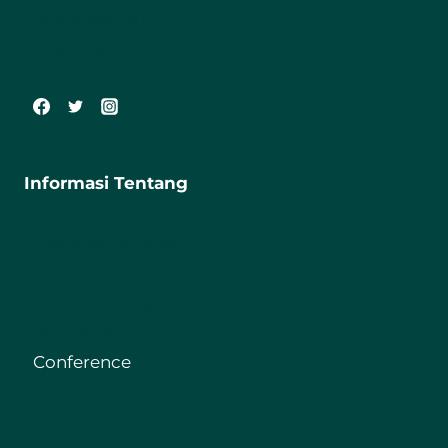
085198987800
ft@iiq.ac.id
Informasi Tentang
Fakultas Tarbiyah
Journal
Digital Library
Repository
Conference