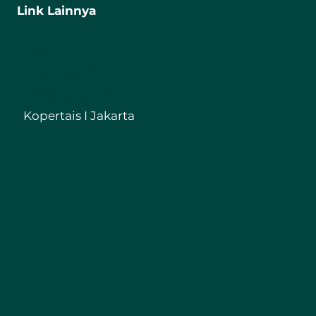
Link Lainnya
IIQ Jakarta
Kemenag RI
Kemdikbud RI
Kopertais I Jakarta