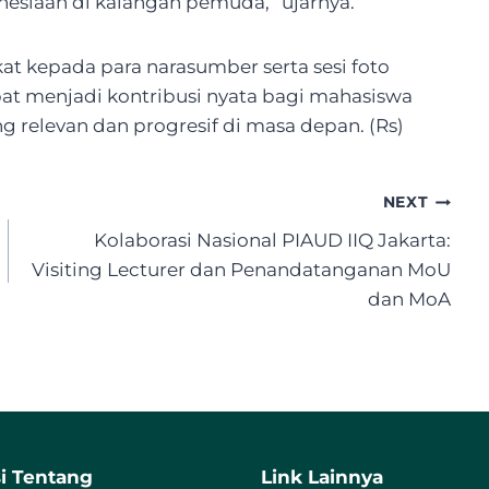
esiaan di kalangan pemuda,” ujarnya.
kat kepada para narasumber serta sesi foto
pat menjadi kontribusi nyata bagi mahasiswa
relevan dan progresif di masa depan. (Rs)
NEXT
Kolaborasi Nasional PIAUD IIQ Jakarta:
Visiting Lecturer dan Penandatanganan MoU
dan MoA
i Tentang
Link Lainnya