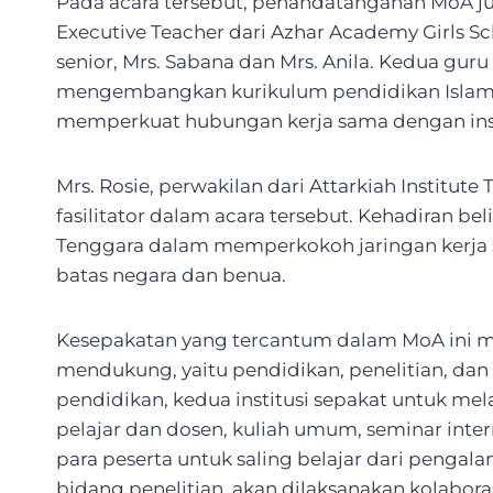
Pada acara tersebut, penandatanganan MoA ju
Executive Teacher dari Azhar Academy Girls S
senior, Mrs. Sabana dan Mrs. Anila. Kedua gu
mengembangkan kurikulum pendidikan Islam d
memperkuat hubungan kerja sama dengan instit
Mrs. Rosie, perwakilan dari Attarkiah Institut
fasilitator dalam acara tersebut. Kehadiran be
Tenggara dalam memperkokoh jaringan kerja s
batas negara dan benua.
Kesepakatan yang tercantum dalam MoA ini m
mendukung, yaitu pendidikan, penelitian, da
pendidikan, kedua institusi sepakat untuk m
pelajar dan dosen, kuliah umum, seminar int
para peserta untuk saling belajar dari penga
bidang penelitian, akan dilaksanakan kolaborasi