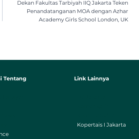
Dekan Fakultas Tarbiyah IIQ Jakarta Teken
Penandatanganan MOA dengan Azhar
Academy Girls School London, UK
i Tentang
Link Lainnya
s Tarbiyah
IIQ Jakarta
Kemenag RI
Library
Kemdikbud RI
ory
Kopertais I Jakarta
nce