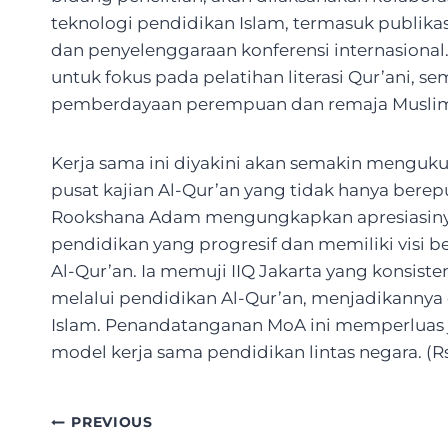
teknologi pendidikan Islam, termasuk publika
dan penyelenggaraan konferensi internasional
untuk fokus pada pelatihan literasi Qur’ani, se
pemberdayaan perempuan dan remaja Muslim di
Kerja sama ini diyakini akan semakin menguku
pusat kajian Al-Qur’an yang tidak hanya bereput
Rookshana Adam mengungkapkan apresiasinya t
pendidikan yang progresif dan memiliki visi
Al-Qur’an. Ia memuji IIQ Jakarta yang kons
melalui pendidikan Al-Qur’an, menjadikannya c
Islam. Penandatanganan MoA ini memperluas j
model kerja sama pendidikan lintas negara. (R
Post
PREVIOUS