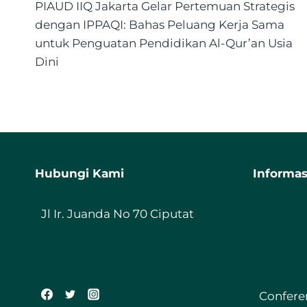
navigation
PIAUD IIQ Jakarta Gelar Pertemuan Strategis
dengan IPPAQI: Bahas Peluang Kerja Sama
untuk Penguatan Pendidikan Al-Qur’an Usia
Dini
Hubungi Kami
Informas
Jl Ir. Juanda No 70 Ciputat
Fakulta
085198987800
Journal
ft@iiq.ac.id
Digital 
Reposit
Confere