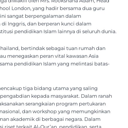
ga diwakili oleh Mrs. Rookshana Adam, Head
chool London, yang hadir bersama dua guru
ru ini sangat berpengalaman dalam
i Inggris, dan berperan kunci dalam
usi pendidikan Islam lainnya di seluruh dunia.
e Thailand, bertindak sebagai tuan rumah dan
liau menegaskan peran vital kawasan Asia
ama pendidikan Islam yang melintasi batas-
encakup tiga bidang utama yang saling
n pengabdian kepada masyarakat. Dalam ranah
elaksanakan serangkaian program pertukaran
ernasional, dan workshop yang memungkinkan
laman akademik di berbagai negara. Dalam
 riset terkait Al-Qur’an, pendidikan, serta