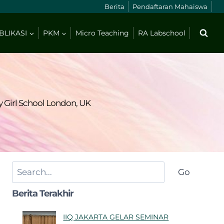
Berita
Pendaftaran Mahaiswa
BLIKASI
PKM
Micro Teaching
RA Labschool
 Girl School London, UK
Search
Go
Berita Terakhir
IIQ JAKARTA GELAR SEMINAR