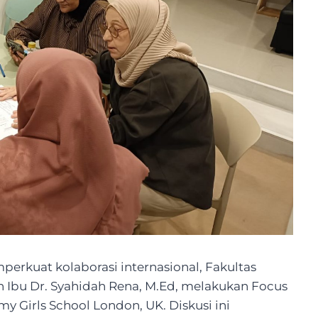
erkuat kolaborasi internasional, Fakultas
n Ibu Dr. Syahidah Rena, M.Ed, melakukan Focus
 Girls School London, UK. Diskusi ini