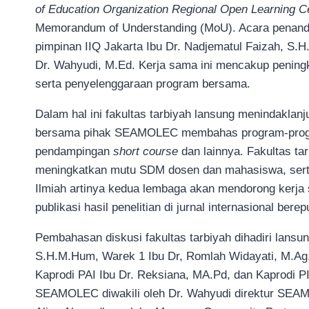
of Education Organization Regional Open Learning C
Memorandum of Understanding (MoU). Acara penandata
pimpinan IIQ Jakarta Ibu Dr. Nadjematul Faizah, S
Dr. Wahyudi, M.Ed. Kerja sama ini mencakup peningk
serta penyelenggaraan program bersama.
Dalam hal ini fakultas tarbiyah lansung menindaklan
bersama pihak SEAMOLEC membahas program-program
pendampingan
short course
dan lainnya. Fakultas 
meningkatkan mutu SDM dosen dan mahasiswa, serta
Ilmiah artinya kedua lembaga akan mendorong kerja
publikasi hasil penelitian di jurnal internasional berep
Pembahasan diskusi fakultas tarbiyah dihadiri lansun
S.H.M.Hum, Warek 1 Ibu Dr, Romlah Widayati, M.Ag.,
Kaprodi PAI Ibu Dr. Reksiana, MA.Pd, dan Kaprodi 
SEAMOLEC diwakili oleh Dr. Wahyudi direktur SEAM