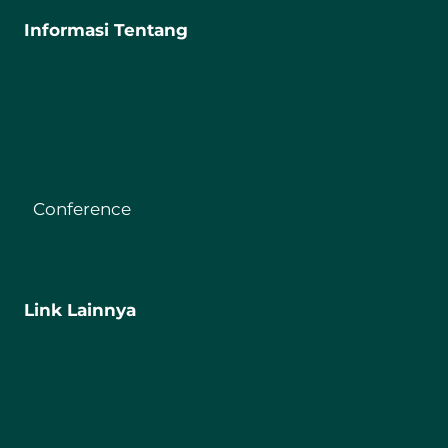
Informasi Tentang
Fakultas Tarbiyah
Journal
Digital Library
Repository
Conference
Link Lainnya
IIQ Jakarta
Kemenag RI
Kemdikbud RI