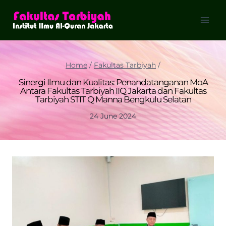
Skip
to
content
Home
/
Fakultas Tarbiyah
/
Sinergi Ilmu dan Kualitas: Penandatanganan MoA
Antara Fakultas Tarbiyah IIQ Jakarta dan Fakultas
Tarbiyah STIT Q Manna Bengkulu Selatan
24 June 2024