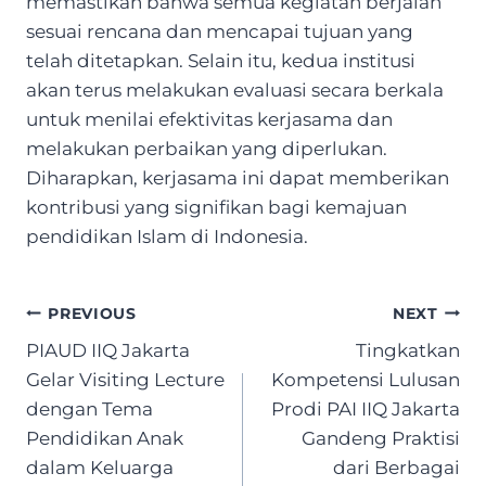
memastikan bahwa semua kegiatan berjalan
sesuai rencana dan mencapai tujuan yang
telah ditetapkan. Selain itu, kedua institusi
akan terus melakukan evaluasi secara berkala
untuk menilai efektivitas kerjasama dan
melakukan perbaikan yang diperlukan.
Diharapkan, kerjasama ini dapat memberikan
kontribusi yang signifikan bagi kemajuan
pendidikan Islam di Indonesia.
Post
PREVIOUS
NEXT
navigation
PIAUD IIQ Jakarta
Tingkatkan
Gelar Visiting Lecture
Kompetensi Lulusan
dengan Tema
Prodi PAI IIQ Jakarta
Pendidikan Anak
Gandeng Praktisi
dalam Keluarga
dari Berbagai