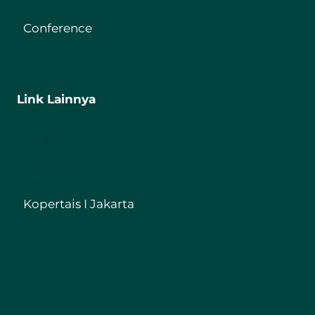
Repository
Conference
Link Lainnya
IIQ Jakarta
Kemenag RI
Kemdikbud RI
Kopertais I Jakarta